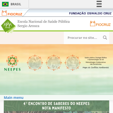
BRASIL
Fiocruz
Fundação
Simplifique!
Oswaldo
Portal
Comunica BR
Cruz
Portal
ENSP
Participe
FIOCRUZ
-
-
Acesso à informação
Escola
Pular para o conteúdo principal
Formulário
Fundação
Nacional
Legislação
Oswaldo
de busca
de
Canais
Cruz
Saúde
Pública
Sergio
Arouca
Main menu